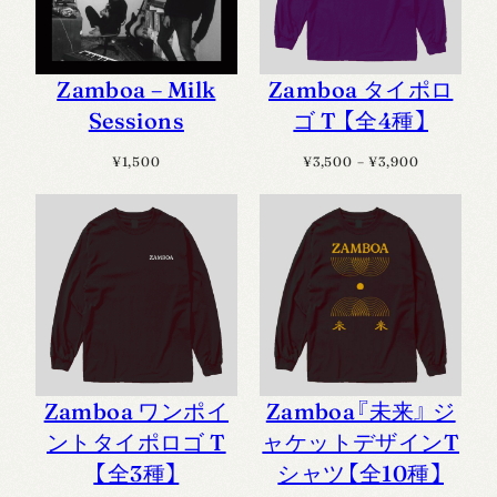
Zamboa – Milk
Zamboa タイポロ
Sessions
ゴ T 【全4種】
価
¥
1,500
¥
3,500
–
¥
3,900
格
帯:
¥3,500
–
¥3,900
Zamboa ワンポイ
Zamboa『未来』 ジ
ントタイポロゴ T
ャケットデザインT
【全3種】
シャツ【全10種】