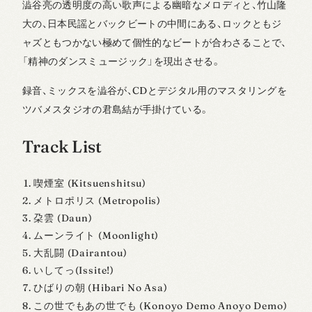
澁谷亮の透明度の高い歌声による幽暗なメロディと、竹山隆
大の、日本民謡とバックビートの中間にある、ロックともジ
ャズともつかない極めて個性的なビートが合わさることで、
「精神のダンスミュージック」を現出させる。
録音、ミックスを澁谷が、CDとデジタル用のマスタリングを
ツバメスタジオの君島結が手掛けている。
Track List
喫煙室 (Kitsuenshitsu)
メトロポリス (Metropolis)
朶雲 (Daun)
ムーンライト (Moonlight)
大乱闘 (Dairantou)
いしてっ(Issite!)
ひばりの朝 (Hibari No Asa)
この世でもあの世でも (Konoyo Demo Anoyo Demo)