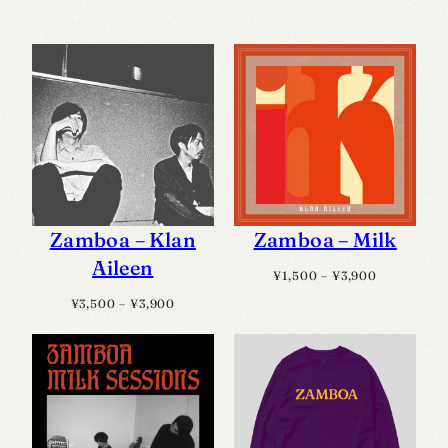
Zamboa – Klan
Zamboa – Milk
Aileen
価
¥
1,500
–
¥
3,900
格
価
¥
3,500
–
¥
3,900
帯:
格
¥1,500
帯:
–
¥3,500
¥3,900
–
¥3,900