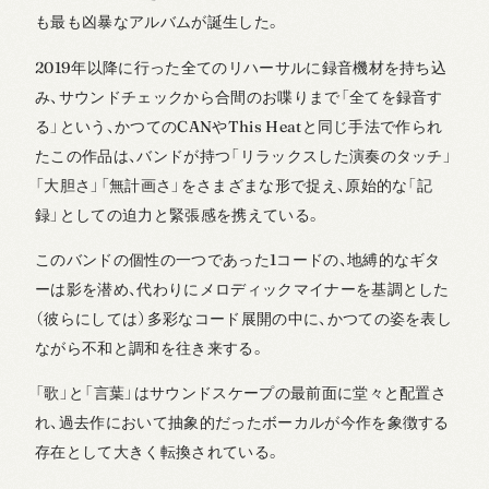
も最も凶暴なアルバムが誕生した。
2019年以降に行った全てのリハーサルに録音機材を持ち込
み、サウンドチェックから合間のお喋りまで「全てを録音す
る」という、かつてのCANやThis Heatと同じ手法で作られ
たこの作品は、バンドが持つ「リラックスした演奏のタッチ」
「大胆さ」「無計画さ」をさまざまな形で捉え、原始的な「記
録」としての迫力と緊張感を携えている。
このバンドの個性の一つであった1コードの、地縛的なギタ
ーは影を潜め、代わりにメロディックマイナーを基調とした
（彼らにしては）多彩なコード展開の中に、かつての姿を表し
ながら不和と調和を往き来する。
「歌」と「言葉」はサウンドスケープの最前面に堂々と配置さ
れ、過去作において抽象的だったボーカルが今作を象徴する
存在として大きく転換されている。