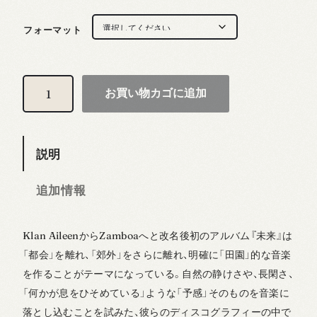
フォーマット
Z
お買い物カゴに追加
a
m
説明
b
o
追加情報
a
–
Klan AileenからZamboaへと改名後初のアルバム『未来』は
未
「都会」を離れ、「郊外」をさらに離れ、明確に「田園」的な音楽
来
を作ることがテーマになっている。自然の静けさや、長閑さ、
「何かが息をひそめている」ような「予感」そのものを音楽に
個
落とし込むことを試みた、彼らのディスコグラフィーの中で