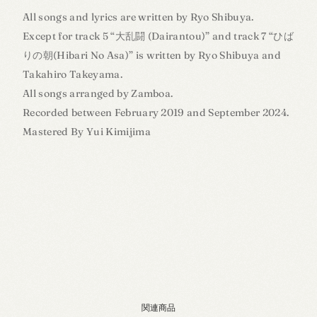
All songs and lyrics are written by Ryo Shibuya.
Except for track 5 “大乱闘 (Dairantou)” and track 7 “ひば
りの朝(Hibari No Asa)” is written by Ryo Shibuya and
Takahiro Takeyama.
All songs arranged by Zamboa.
Recorded between February 2019 and September 2024.
Mastered By Yui Kimijima
関連商品