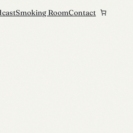
dcast
Smoking Room
Contact