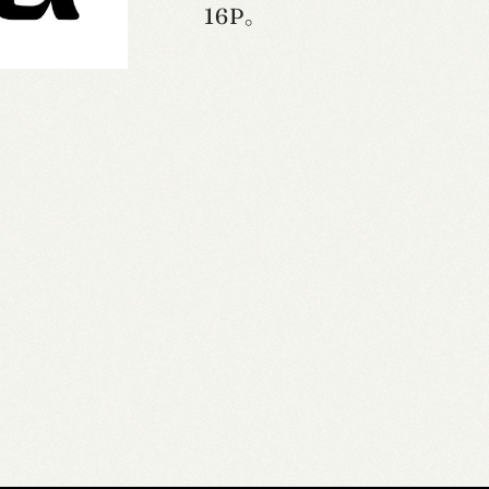
16P。
o
.
0
9
個