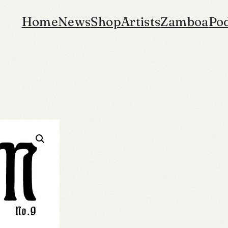
Home
News
Shop
Artists
Zamboa
Po