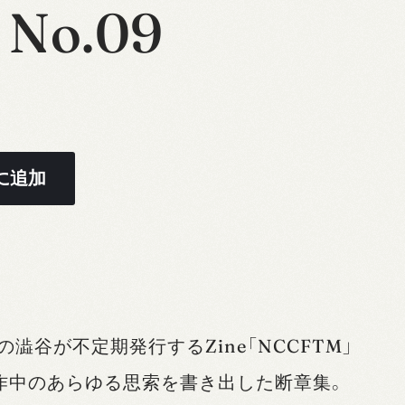
No.09
に追加
een）の澁谷が不定期発行するZine「NCCFTM」
製作中のあらゆる思索を書き出した断章集。