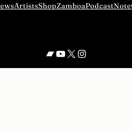
ews
Artists
Shop
Zamboa
Podcast
Note
Bandcamp
YouTube
X
Instagram
vacy Policy
Term Of Service
Specified Commercial Transactions
©️ 2025
Jolt! Recordings