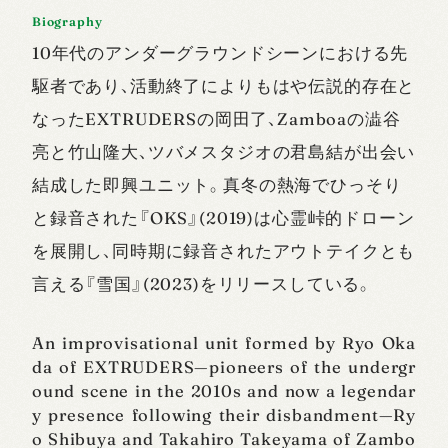
Biography
10年代のアンダーグラウンドシーンにおける先
駆者であり、活動終了によりもはや伝説的存在と
なったEXTRUDERSの岡田了、Zamboaの澁谷
亮と竹山隆大、ツバメスタジオの君島結が出会い
結成した即興ユニット。真冬の熱海でひっそり
と録音された『OKS』(2019)は心霊峠的ドローン
を展開し、同時期に録音されたアウトテイクとも
言える『雪国』(2023)をリリースしている。
An improvisational unit formed by Ryo Oka
da of EXTRUDERS—pioneers of the undergr
ound scene in the 2010s and now a legendar
y presence following their disbandment—Ry
o Shibuya and Takahiro Takeyama of Zambo